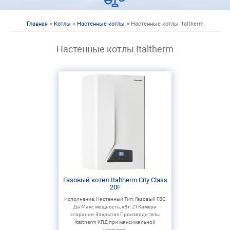
Главная
»
Котлы
»
Настенные котлы
» Настенные котлы Italtherm
Вы здесь
Настенные котлы Italtherm
Газовый котел Italtherm City Class
20F
Исполнение: Настенный Тип: Газовый ГВС:
Да Макс мощность, кВт: 21 Камера
сгорания: Закрытая Производитель:
Italtherm КПД при максимальной
нагрузке...