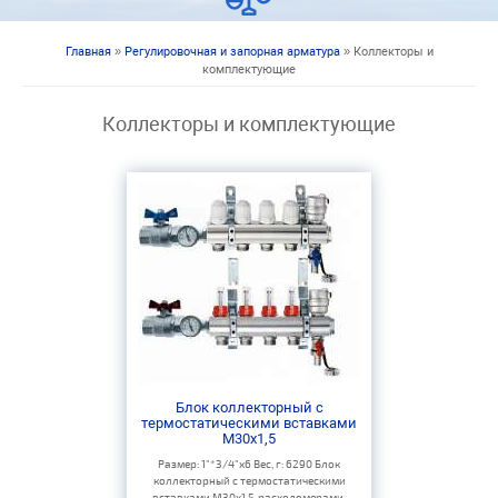
Главная
»
Регулировочная и запорная арматура
» Коллекторы и
Вы здесь
комплектующие
Коллекторы и комплектующие
Блок коллекторный с
термостатическими вставками
M30x1,5
Размер: 1"*3/4"х6 Вес, г: 6290 Блок
коллекторный с термостатическими
вставками M30x1,5, расходомерами,