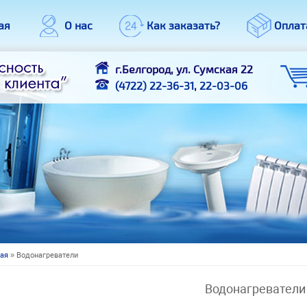
ая
О нас
Как заказать?
Оплат
г.Белгород, ул. Сумская 22
(4722) 22-36-31
,
22-03-06
ная
» Водонагреватели
 здесь
Водонагреватели