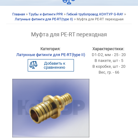
Главная
»
Трубы и фитинги PPR
»
Гибкий трубопровод КОНТУР G-RAY
»
Вы здесь
Латунные фитинги для PE-RT(type II)
» Муфта для PE-RT переходная
Муфта для PE-RT переходная
Категория:
Характеристики:
Латунные фитинги для PE-RT(type II)
D1-D2, мм - 25 - 20
В пакете, шт - 5
Добавить к
В коробке, шт - 20
сравнению
Вес, гр. - 66