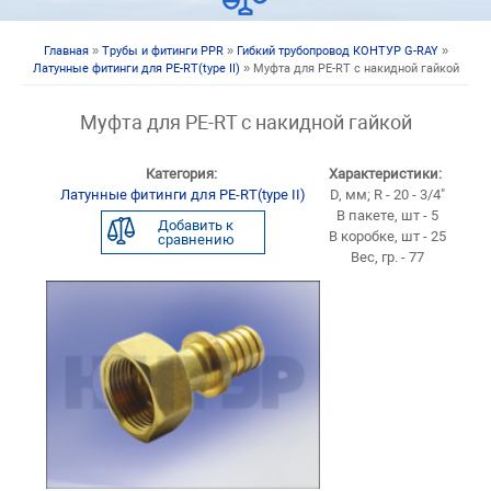
Главная
»
Трубы и фитинги PPR
»
Гибкий трубопровод КОНТУР G-RAY
»
Вы здесь
Латунные фитинги для PE-RT(type II)
» Муфта для PE-RT с накидной гайкой
Муфта для PE-RT с накидной гайкой
Категория:
Характеристики:
Латунные фитинги для PE-RT(type II)
D, мм; R - 20 - 3/4"
В пакете, шт - 5
Добавить к
В коробке, шт - 25
сравнению
Вес, гр. - 77