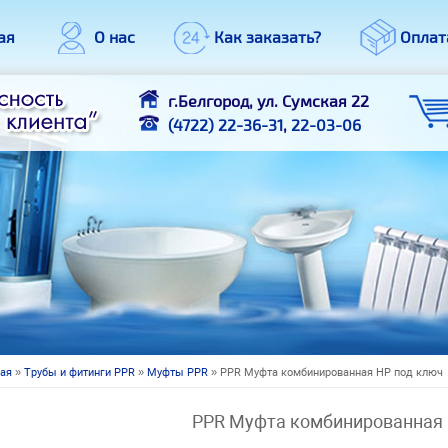
ая
О нас
Как заказать?
Оплат
г.Белгород, ул. Сумская 22
(4722) 22-36-31
,
22-03-06
ная
»
Трубы и фитинги PPR
»
Муфты PPR
» PPR Муфта комбинированная НР под ключ
 здесь
PPR Муфта комбинированная 