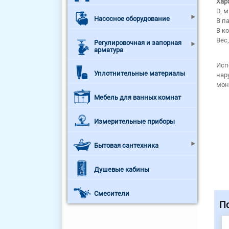
Хар
D, м
Насосное оборудование
В па
В ко
Вес,
Регулировочная и запорная
арматура
Исп
Уплотнительные материалы
нар
мон
Мебель для ванных комнат
Измерительные приборы
Бытовая сантехника
Душевые кабины
Смесители
П