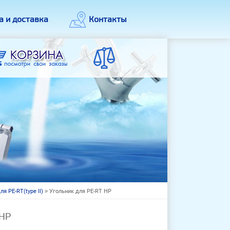
а и доставка
Контакты
я PE-RT(type II)
» Угольник для PE-RT НР
 НР