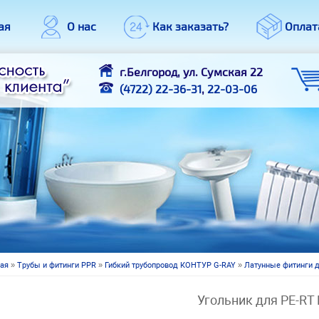
ая
О нас
Как заказать?
Оплат
г.Белгород, ул. Сумская 22
(4722) 22-36-31
,
22-03-06
ная
»
Трубы и фитинги PPR
»
Гибкий трубопровод КОНТУР G-RAY
»
Латунные фитинги дл
 здесь
Угольник для PE-RT