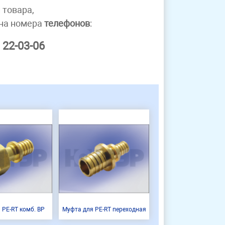
 товара,
 на номера
телефонов
:
 22-03-06
 PE-RT комб. ВР
Муфта для PE-RT переходная