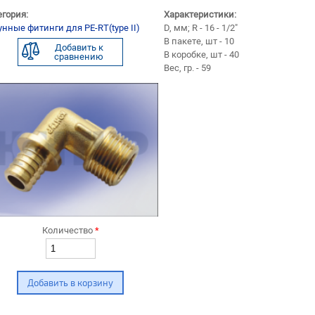
егория:
Характеристики:
унные фитинги для PE-RT(type II)
D, мм; R - 16 - 1/2"
В пакете, шт - 10
Добавить к
В коробке, шт - 40
сравнению
Вес, гр. - 59
Количество
*