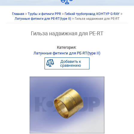
Главная
»
Трубы и фитинги PPR
»
Гибкий трубопровод КОНТУР G-RAY
»
Вы здесь
Латунные фитинги для PE-RT(type II)
» Гильза надвижная для PE-RT
Гильза надвижная для PE-RT
Категория:
Латунные фитинги для PE-RT(type II)
Добавить к
сравнению